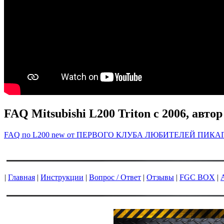
FAQ Mitsubishi L200 Triton c 2006, автор
FAQ
по
L200
new
от
ПЕРВОГО
КЛУБА
ЛЮБИТЕЛЕЙ
ПИКА
|
Главная
|
Инструкции
|
Вопрос / Ответ
|
Отзывы
|
FGC BOX
|