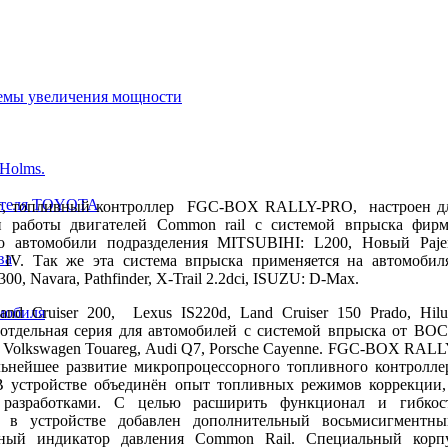
темы увеличения мощности
 Holms.
гателя TOYOTA
с, топливный контроллер FGC-BOX RALLY-PRO, настроен д
и работы двигателей Сommon rail с системой впрыска фир
 автомобили подразделения MITSUBIHI: L200, Новый Paje
ва
ro IV. Так же эта система впрыска применяется на автомобил
0, Navara, Pathfinder, X-Trail 2.2dci, ISUZU: D-Max.
мобиля
d Cruiser 200, Lexus IS220d, Land Cruiser 150 Prado, Hilu
 отдельная серия для автомобилей с системой впрыска от BO
: Volkswagen Touareg, Audi Q7, Porsche Cayenne. FGC-BOX RALL
ьнейшее развитие микропроцессорного топливного контролле
 устройстве объединён опыт топливных режимов коррекции,
разработками. С целью расширить функционал и гибкос
, в устройстве добавлен дополнительный восьмисигментны
тный индикатор давления Common Rail. Специальный корп