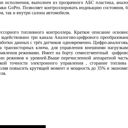
ии исполнения, выполнен из прозрачного АБС пластика, анало
мки GoPro. Позволяет контроллировать индикацию состояния, б
м, так и внутри салона автомобиля.
рного топливного контроллера. Краткое описание основн
е задействовано три канала Аналогово-цифрового преобразован
работки данных с трёх датчиков одновременно. Цифро-аналогов
ва транзисторных ключа, для управления внешними нагрузкам
равления режимами. Имеет на борту семисегментный цифров
ации режимов и уровней.Выше перечисленной аппаратной част
окой точности электронного управления , сгорание топлива
воляя повысить крутящий момент и мощность до 35% и экономи
ля.