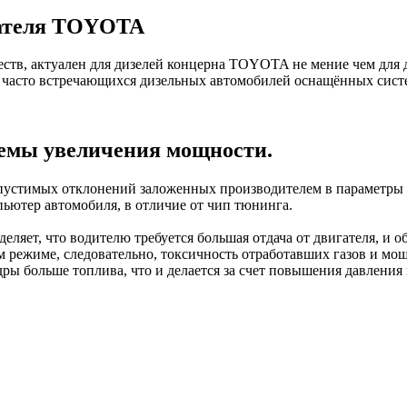
гателя TOYOTA
ств, актуален для дизелей концерна TOYOTA не мение чем для 
писок часто встречающихся дизельных автомобилей оснащённых с
темы увеличения мощности.
пустимых
отклонений
заложенных
производителем
в
параметры
пьютер
автомобиля
, в
отличие
от
чип
тюнинга
.
деляет
, что
водителю
требуется
большая
отдача
от
двигателя
, и
о
м
режиме
,
следовательно
,
токсичность
отработавших
газов
и
мощ
дры
больше
топлива
, что и
делается
за
счет
повышения
давления