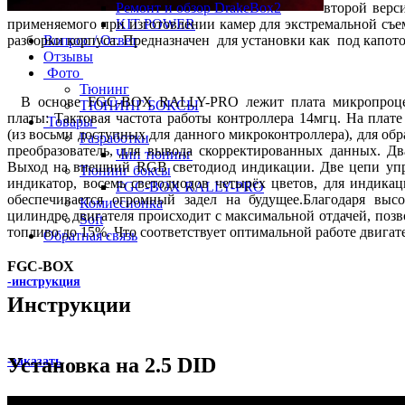
Ремонт и обзор DrakeBox2
второй верс
применяемого при изготовлении камер для экстремальной съе
KIT POWER
разборки корпуса. Предназначен для установки как под капото
Вопрос / Ответ
Отзывы
Фото
Тюнинг
В основе FGC-BOX RALLY-PRO лежит плата микропроцессо
ТЮНИНГ БОКСЫ
платы: Тактовая частота работы контроллера 14мгц. На плат
Товары
(из восьми доступных для данного микроконтроллера), для об
Разработки
преобразователь, для вывода скорректированных данных. Д
Чип тюнинг
Выход на внешний RGB светодиод индикации. Две цепи уп
Тюнинг боксы
индикатор, восемь светодиодов четырёх цветов, для индик
FGC-BOX RALLY-PRO
обеспечивается огромный задел на будущее.Благодаря выс
Комиссионка
цилиндре двигателя происходит с максимальной отдачей, поз
Soft
топливо до 15%. Что соответствует оптимальной работе двигате
Обратная связь
FGC-BOX
-инструкция
Инструкции
Установка на 2.5 DID
-заказать