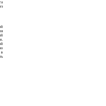
га
ез
ой
ия
ый
и.
ой
ью
 в
ть