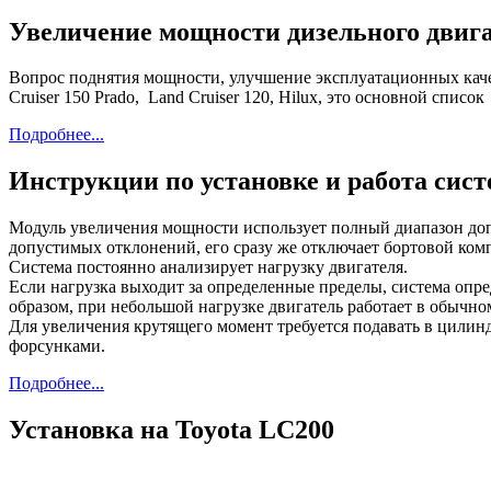
Увеличение мощности дизельного дви
Вопрос поднятия мощности, улучшение эксплуатационных каче
Cruiser 150 Prado, Land Cruiser 120, Hilux, это основной с
Подробнее...
Инструкции по установке и работа сис
Модуль
увеличения
мощности
использует
полный
диапазон
до
допустимых
отклонений
, его
сразу
же
отключает
бортовой
ком
Система
постоянно
анализирует
нагрузку
двигателя
.
Если
нагрузка
выходит
за
определенные
пределы
,
система
опре
образом
, при
небольшой
нагрузке
двигатель
работает
в
обычно
Для
увеличения
крутящего
момент
требуется
подавать
в
цилин
форсунками
.
Подробнее...
Установка на Toyota LC200