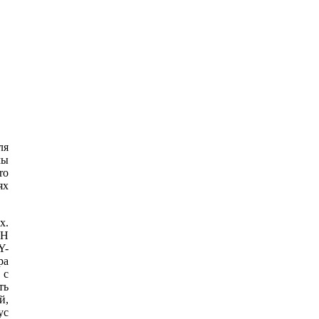
ля
мы
ro
ях
x.
CH
Y-
ра
 с
ть
й,
ус