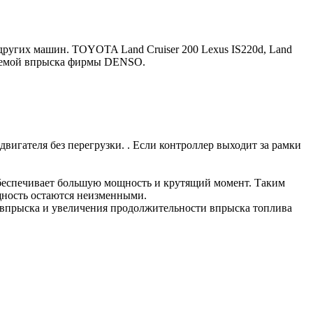
других машин. TOYOTA Land Cruiser 200 Lexus IS220d, Land
истемой впрыска фирмы DENSO.
двигателя
без
перегрузки
. .
Если
контроллер
выходит
за
рамки
беспечивает
большую
мощность
и
крутящий
момент
.
Таким
ность
остаются
неизменными
.
впрыска
и
увеличения
продолжительности
впрыска
топлива