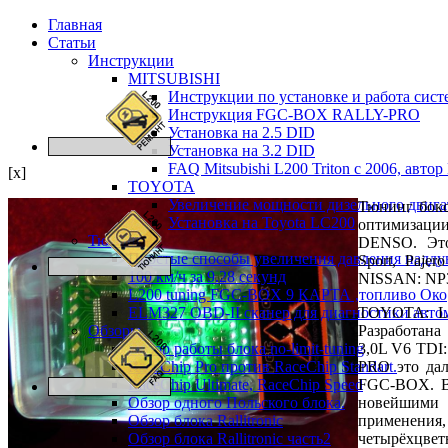
Главная
Статьи
Инструкции
MITSUBISHI
Инструкции по установке и работа сис
Инструкция FGC-BOX RALLY-PRO
Установка на 2.5 DID
Установка на 3.2 DID
FAQ Mitsubishi L200 Triton c 2006, автор
[x]
TOYOTA
Увеличение мощности дизельного дви
Тюнинг бок
Установка на Toyota LC200
оптимизаци
Тюнинг
DENSO. Это
Простые способы увеличения давления надду
Sport, Paje
100 км/ч за 9.28 секунд
NISSAN: NP30
L200 tuning FGC-BOX 9 КАРТА ,топливо Око
ELM327 OBD-II сканер для диагностики авто
TOYOTA: Lan
Обзоры
Разработана
Обзор работы блока no-limit-tuning
3,0L V6 TDI
RaceChip Pro против RaceChip Standart.
PRO это дал
RaceChip Ultimate, RaceChip Speed
FGC-BOX. В
Обзор одного Польского блока.
новейшими 
Обзор блока Rallitronic
применения
Обзор блока Rallitronic часть2
четырёхцве