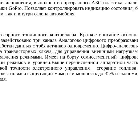
ии исполнения, выполнен из прозрачного АБС пластика, анало
мки GoPro. Позволяет контроллировать индикацию состояния, б
м, так и внутри салона автомобиля.
рного топливного контроллера. Краткое описание основн
е задействовано три канала Аналогово-цифрового преобразован
работки данных с трёх датчиков одновременно. Цифро-аналогов
ва транзисторных ключа, для управления внешними нагрузкам
равления режимами. Имеет на борту семисегментный цифров
ации режимов и уровней.Выше перечисленной аппаратной част
окой точности электронного управления , сгорание топлива
воляя повысить крутящий момент и мощность до 35% и экономи
ля.