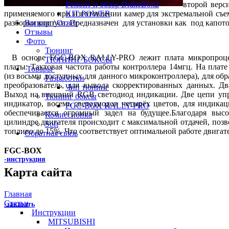
Ремонт и обзор DrakeBox2
второй верс
применяемого при изготовлении камер для экстремальной съе
KIT POWER
разборки корпуса. Предназначен для установки как под капото
Вопрос / Ответ
Отзывы
Фото
Тюнинг
В основе FGC-BOX RALLY-PRO лежит плата микропроцессо
ТЮНИНГ БОКСЫ
платы: Тактовая частота работы контроллера 14мгц. На плат
Товары
(из восьми доступных для данного микроконтроллера), для об
Разработки
преобразователь, для вывода скорректированных данных. Д
Чип тюнинг
Выход на внешний RGB светодиод индикации. Две цепи уп
Тюнинг боксы
индикатор, восемь светодиодов четырёх цветов, для индик
FGC-BOX RALLY-PRO
обеспечивается огромный задел на будущее.Благодаря выс
Комиссионка
цилиндре двигателя происходит с максимальной отдачей, поз
Soft
топливо до 15%. Что соответствует оптимальной работе двигате
Обратная связь
FGC-BOX
-инструкция
Карта сайта
Главная
Статьи
-заказать
Инструкции
MITSUBISHI