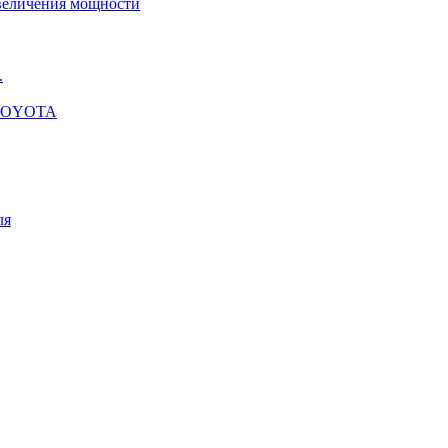
увеличения мощности
.
я TOYOTA
ля