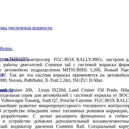
темы увеличения мощности
 Holms.
гателя TOYOTA
с, топливный контроллер FGC-BOX RALLY-PRO, настроен д
и работы двигателей Сommon rail с системой впрыска фир
 автомобили подразделения MITSUBIHI: L200, Новый Paje
ва
ro IV. Так же эта система впрыска применяется на автомобил
0, Navara, Pathfinder, X-Trail 2.2dci, ISUZU: D-Max.
мобиля
d Cruiser 200, Lexus IS220d, Land Cruiser 150 Prado, Hilu
 отдельная серия для автомобилей с системой впрыска от BO
: Volkswagen Touareg, Audi Q7, Porsche Cayenne. FGC-BOX RALL
ьнейшее развитие микропроцессорного топливного контролле
 устройстве объединён опыт топливных режимов коррекции,
разработками. С целью расширить функционал и гибкос
, в устройстве добавлен дополнительный восьмисигментны
тный индикатор давления Common Rail. Специальный корп