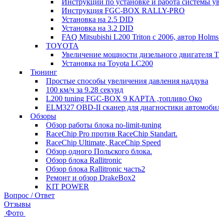
Инструкции по установке и работа системы 
Инструкция FGC-BOX RALLY-PRO
Установка на 2.5 DID
Установка на 3.2 DID
FAQ Mitsubishi L200 Triton c 2006, автор Holms
TOYOTA
Увеличение мощности дизельного двигател
Установка на Toyota LC200
Тюнинг
Простые способы увеличения давления наддува
100 км/ч за 9.28 секунд
L200 tuning FGC-BOX 9 КАРТА ,топливо Око
ELM327 OBD-II сканер для диагностики автомоби
Обзоры
Обзор работы блока no-limit-tuning
RaceChip Pro против RaceChip Standart.
RaceChip Ultimate, RaceChip Speed
Обзор одного Польского блока.
Обзор блока Rallitronic
Обзор блока Rallitronic часть2
Ремонт и обзор DrakeBox2
KIT POWER
Вопрос / Ответ
Отзывы
Фото