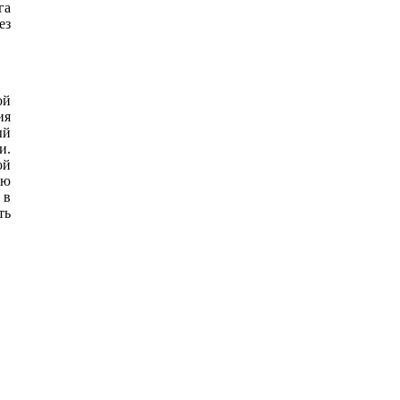
га
ез
ой
ия
ый
и.
ой
ью
 в
ть