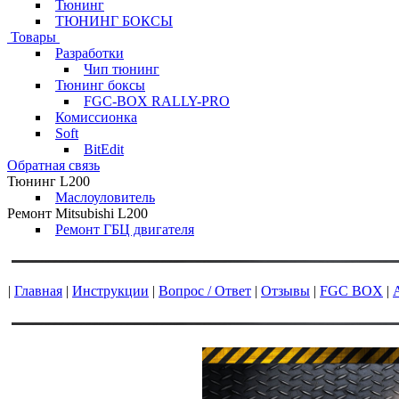
Тюнинг
ТЮНИНГ БОКСЫ
Товары
Разработки
Чип тюнинг
Тюнинг боксы
FGC-BOX RALLY-PRO
Комиссионка
Soft
BitEdit
Обратная связь
Тюнинг L200
Маслоуловитель
Ремонт Mitsubishi L200
Ремонт ГБЦ двигателя
|
Главная
|
Инструкции
|
Вопрос / Ответ
|
Отзывы
|
FGC BOX
|