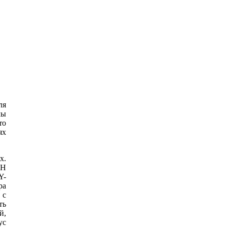
ля
мы
ro
ях
x.
CH
Y-
ра
 с
ть
й,
ус