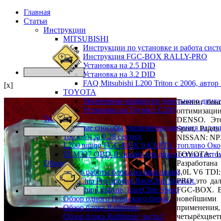
Главная
Статьи
Инструкции
MITSUBISHI
Инструкции по установке и работа сис
Инструкция FGC-BOX RALLY-PRO
Установка на 2.5 DID
Установка на 3.2 DID
FAQ Mitsubishi L200 Triton c 2006, автор
[x]
TOYOTA
Увеличение мощности дизельного дви
Тюнинг бок
Установка на Toyota LC200
оптимизаци
Тюнинг
DENSO. Это
Простые способы увеличения давления надду
Sport, Paje
100 км/ч за 9.28 секунд
NISSAN: NP30
L200 tuning FGC-BOX 9 КАРТА ,топливо Око
ELM327 OBD-II сканер для диагностики авто
TOYOTA: Lan
Обзоры
Разработана
Обзор работы блока no-limit-tuning
3,0L V6 TDI
RaceChip Pro против RaceChip Standart.
PRO это дал
RaceChip Ultimate, RaceChip Speed
FGC-BOX. В
Обзор одного Польского блока.
новейшими 
Обзор блока Rallitronic
применения
Обзор блока Rallitronic часть2
четырёхцве